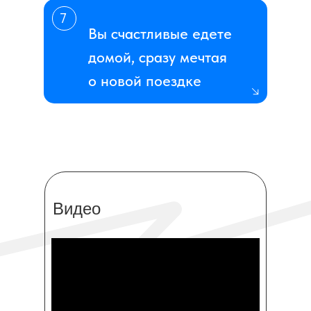
7
Вы счастливые едете
домой, сразу мечтая
о новой поездке
Видео