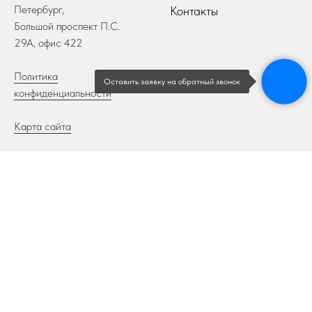
Петербург,
Контакты
Большой проспект П.С.
29А, офис 422
Политика
Оставить заявку на обратный звонок
конфиденциальности
Карта сайта
Проекты
Жанры
Фестивали-конкурсы
Хореографический
“Салют Талантов”
Вокальный
Времена года.
Международный
Петербург
Творческий
АртКон
Музыкальный
Театральная премия
Фестивали-конкурсы
масочка
искусств