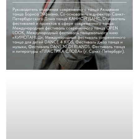
Руководитель отделения современного танца Академии
танца Бориса Эйфмана. Со-основатель и директор Санкт-
Петербургского Дома танца КАННОН ДАНС. Основатель
фестивалей и проектов в сфере современного танца:
Международный фестиваль современного танца OPEN
LOOK, Международный фестиваль танцевального кино
«КИНОТАНЕЦ», Международный фестиваль современного
танца для детей DANCE 4 KIDS, Фестиваль джаз танца и
музыки, Фестиваль DANS NEDERLANDS, Фестиваль танца
и литературы «ПЛАСТИКА СЛОВА» (г. Санкт-Петербург).