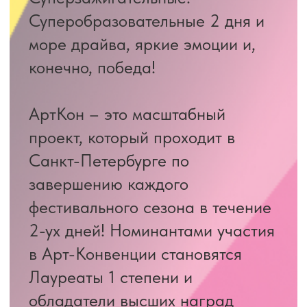
организаций. Лучшие
талантливые танцоры и
музыканты из разных уголков
России и мира ежегодно борются
за премию «ТОП 25»!
Держись - это очень круто!
Держись – это суперфинал
АртКон!
«Россия – страна великой
культуры, соблюдающей
культурную память,
многовековых культурных
традиций и неиссякаемого
творческого потенциала». (из
указа Указа Президента РФ
от 24 декабря 2014 г. N 808
"Об утверждении основ