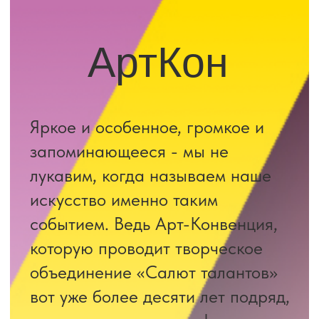
запоминающееся - мы не
лукавим, когда называем наше
искусство именно таким
событием. Ведь Арт-Конвенция,
которую проводит творческое
объединение «Салют талантов»
вот уже более десяти лет подряд,
- это не только супер-фестиваль
и мега-конкурс, но и уникальный
праздник для юных артистов
всей страны.
Конкурс АртКон для самых
талантливых – самых
танцевальных и инструментов –
самых творческих! Покажи себя
на проекте АртКон и о тебе
заговорит вся Россия!