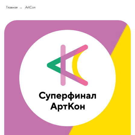
Главная
→
ArtCon
АртКон
Яркое и особенное, громкое и