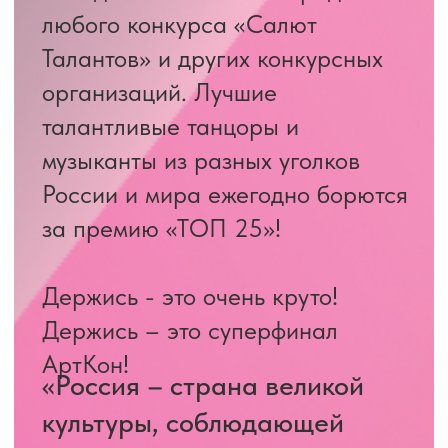
государственной культурной
политики").
Скачать положение
Подробнее о суперфинале