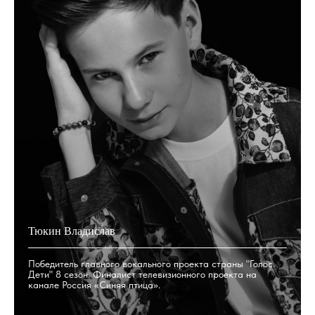
Положение о
Тюкин Владислав
Суперфинале АртКон
Победитель главного вокального проекта страны "Голос.
Дети" 8 сезон. Финалист телевизионного проекта на
канале Россия «Синяя птица».
Подробнее