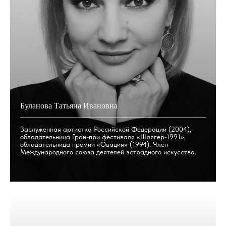
Буланова Татьяна Ивановна
Заслуженная артистка Российской Федерации (2004),
обладательница Гран-при фестиваля «Шлягер-1991»,
обладательница премии «Овация» (1994). Член
Международного союза деятелей эстрадного искусства.