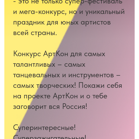
Суперинтересные!
Суперзажигательные!
Суперобразовательные 2 дня и
море драйва, яркие эмоции и,
конечно, победа!
АртКон – это масштабный
проект, который проходит в
Санкт-Петербурге по
завершению каждого
фестивального сезона в течение
2-ух дней! Номинантами участия
в Арт-Конвенции становятся
Лауреаты 1 степени и
обладатели высших наград
любого конкурса «Салют
Талантов» и других конкурсных