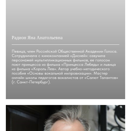
Радион Яна Анатольевна
Певица, член Российской Общественной Академии Голоса.
Сотрудничала с кинокомпанией «Дисней»: озвучила
персонажей мультипликационных фильмов, ее голосом
поют принцесса из фильма «Принцесса Лебедь» и львица
из фильма «Король Лев». Автор учебно-методического
пособия «Основы вокальной импровизации». Мастер
онлайн школы педагогов-вокалистов от «Салют Талантов»
(г. Санкт-Петербург).