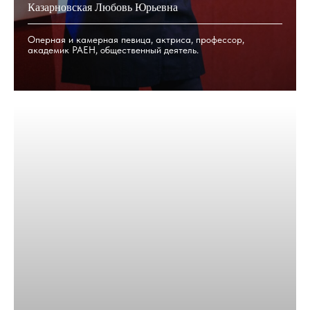
Казарновская Любовь Юрьевна
Оперная и камерная певица, актриса, профессор,
академик РАЕН, общественный деятель.