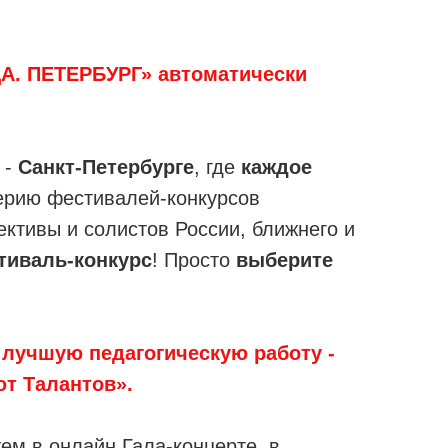
А. ПЕТЕРБУРГ» автоматически
 -
Санкт-Петербурге
, где
каждое
серию фестивалей-конкурсов
ективы и солистов России, ближнего и
тиваль-конкурс
! Просто
выберите
а лучшую педагогическую работу -
ют Талантов».
ем в онлайн Гала-концерте, в