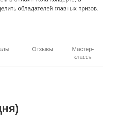
делить обладателей главных призов.
алы
Отзывы
Мастер-
классы
дня)