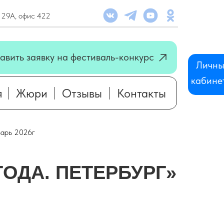
. 29А, офис 422
я
Жюри
Отзывы
Контакты
авить заявку на фестиваль-конкурс
Личн
кабинет
я
Жюри
Отзывы
Контакты
арь 2026г
ГОДА. ПЕТЕРБУРГ»