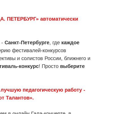
А. ПЕТЕРБУРГ» автоматически
 -
Санкт-Петербурге
, где
каждое
серию фестивалей-конкурсов
ективы и солистов России, ближнего и
тиваль-конкурс
! Просто
выберите
а лучшую педагогическую работу -
ют Талантов».
ем в онлайн Гала-концерте, в