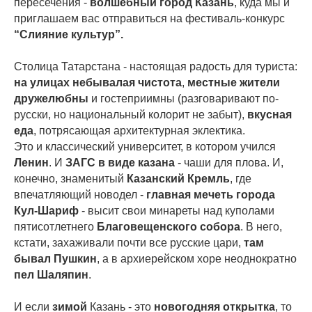
пересечения -
волшебный город Казань
, куда мы и
приглашаем вас отправиться на фестиваль-конкурс
“Слияние культур”.
Столица Татарстана - настоящая радость для туриста:
на улицах небывалая чистота
,
местные жители
дружелюбны
и гостеприимны (разговаривают по-
русски, но национальный колорит не забыт),
вкусная
еда
, потрясающая архитектурная эклектика.
Это и классический университет, в котором учился
Ленин
. И
ЗАГС
в виде казана
- чаши для плова. И,
конечно, знаменитый
Казанский Кремль
, где
впечатляющий новодел -
главная мечеть города
Кул-Шариф
- высит свои минареты над куполами
пятисотлетнего
Благовещенского собора
. В него,
кстати, захаживали почти все русские цари,
там
бывал Пушкин
, а в архиерейском хоре неоднократно
пел Шаляпин
.
И если
зимой
Казань - это
новогодняя открытка
, то