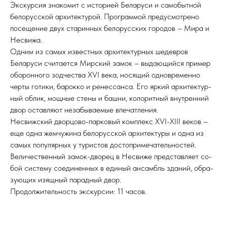
Экскурсия знакомит с историей Беларуси и самобытной
белорусской архитектурой. Программой предусмотрено
посещение двух старинных белорусских городов – Мира и
Несвижа.
Одним из самых известных архитектурных шедевров
Беларуси считается Мирский замок – выдающийся пример
оборонного зодчества XVI века, носящий одновременно
черты готики, барокко и ренессанса. Его яр­кий ар­хи­тек­тур­
ный об­лик, мощ­ные сте­ны и башни, колоритный внут­рен­ний
двор остав­ляю­т не­за­бы­вае­мые впечат­ле­ния.
Несвижский дворцово-парковый комплекс XVI-XIII веков –
еще одна жемчужина белорусской архитектуры и одна из
самых популярных у туристов достопримечательностей.
Величественный замок-дворец в Несвиже пред­став­ля­ет со­
бой си­сте­му со­еди­нен­ных в еди­ный ансамбль зда­ний, об­ра­
зую­щих изящ­ный па­рад­ный двор.
Продолжительность экскурсии: 11 часов.