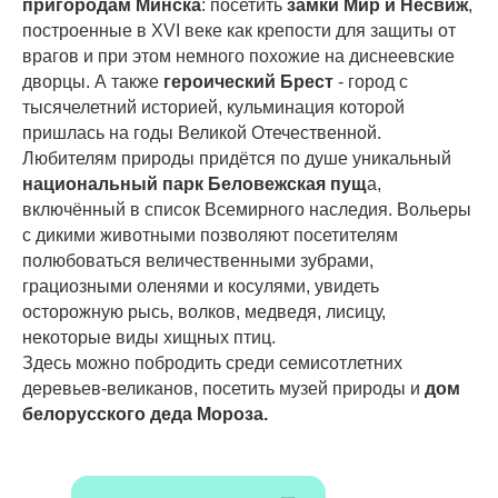
пригородам Минска
: посетить
замки Мир и Несвиж
,
построенные в XVI веке как крепости для защиты от
врагов и при этом немного похожие на диснеевские
дворцы. А также
героический Брест
- город с
тысячелетний историей, кульминация которой
пришлась на годы Великой Отечественной.
Любителям природы придётся по душе уникальный
национальный парк Беловежская пущ
а,
включённый в список Всемирного наследия. Вольеры
с дикими животными позволяют посетителям
полюбоваться величественными зубрами,
грациозными оленями и косулями, увидеть
осторожную рысь, волков, медведя, лисицу,
некоторые виды хищных птиц.
Здесь можно побродить среди семисотлетних
деревьев-великанов, посетить музей природы и
дом
белорусского деда Мороза.