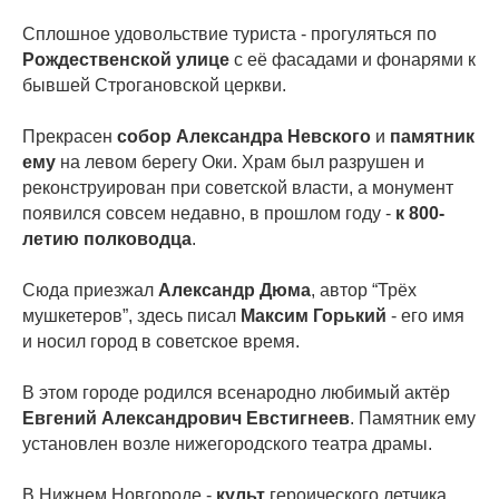
Сплошное удовольствие туриста - прогуляться по
Рождественской улице
с её фасадами и фонарями к
бывшей Строгановской церкви.
Прекрасен
собор Александра Невского
и
памятник
ему
на левом берегу Оки. Храм был разрушен и
реконструирован при советской власти, а монумент
появился совсем недавно, в прошлом году -
к 800-
летию полководца
.
Сюда приезжал
Александр Дюма
, автор “Трёх
мушкетеров”, здесь писал
Максим Горький
- его имя
и носил город в советское время.
В этом городе родился всенародно любимый актёр
Евгений Александрович Евстигнеев
. Памятник ему
установлен возле нижегородского театра драмы.
В Нижнем Новгороде -
культ
героического летчика