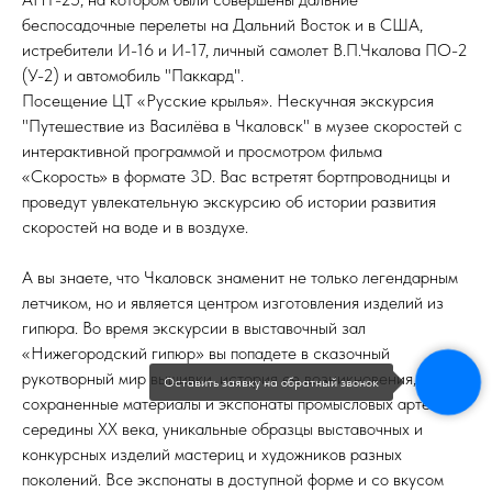
беспосадочные перелеты на Дальний Восток и в США,
истребители И-16 и И-17, личный самолет В.П.Чкалова ПО-2
(У-2) и автомобиль "Паккард".
Посещение ЦТ «Русские крылья». Нескучная экскурсия
"Путешествие из Василёва в Чкаловск" в музее скоростей с
интерактивной программой и просмотром фильма
«Скорость» в формате 3D. Вас встретят бортпроводницы и
проведут увлекательную экскурсию об истории развития
скоростей на воде и в воздухе.
А вы знаете, что Чкаловск знаменит не только легендарным
летчиком, но и является центром изготовления изделий из
гипюра. Во время экскурсии в выставочный зал
«Нижегородский гипюр» вы попадете в сказочный
рукотворный мир вышивки, история ее возникновения,
Оставить заявку на обратный звонок
сохраненные материалы и экспонаты промысловых артелей
середины ХХ века, уникальные образцы выставочных и
конкурсных изделий мастериц и художников разных
поколений. Все экспонаты в доступной форме и со вкусом